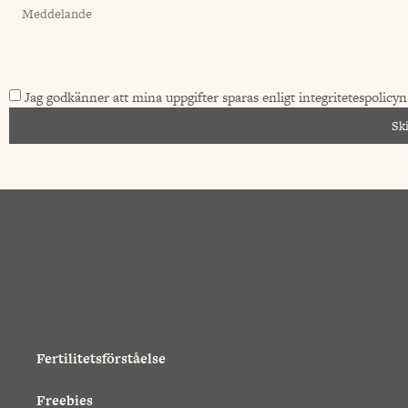
Jag godkänner att mina uppgifter sparas enligt integritetespolicy
Sk
Fertilitetsförståelse
Freebies