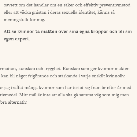
oavsett om det handlar om en säker och effektiv preventivmetod
eller att väcka gnistan i deras sexuella identitet, känns så
meningsfullt för mig.
Att se kvinnor ta makten över sina egna kroppar och bli sin
egen expert.
nformation, kunskap och trygghet. Kunskap som ger kvinnor makten
se kan bli något
frigörande
och
stärkande
i varje enskilt kvinnoliv.
har jag träffat många kvinnor som har testat sig fram år efter år med
entivmedel.
Mitt mål är inte att alla ska gå samma väg som mig men
ra alternativ.