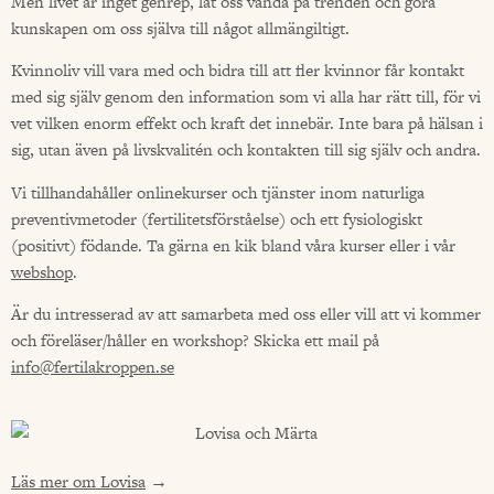
Men livet är inget genrep, låt oss vända på trenden och göra
kunskapen om oss själva till något allmängiltigt.
Kvinnoliv vill vara med och bidra till att fler kvinnor får kontakt
med sig själv genom den information som vi alla har rätt till, för vi
vet vilken enorm effekt och kraft det innebär. Inte bara på hälsan i
sig, utan även på livskvalitén och kontakten till sig själv och andra.
Vi tillhandahåller onlinekurser och tjänster inom naturliga
preventivmetoder (fertilitetsförståelse) och ett fysiologiskt
(positivt) födande.
Ta gärna en kik bland våra kurser
eller i vår
webshop
.
Är du intresserad av att samarbeta med oss eller vill att vi kommer
och föreläser/håller en workshop? Skicka ett mail på
info@fertilakroppen.se
Läs mer om Lovisa
→