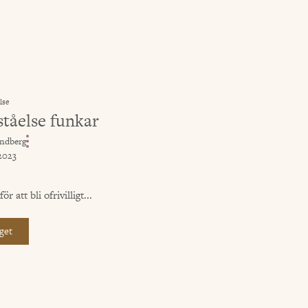
lse
rståelse funkar
ndberg
 2023
r att bli ofrivilligt...
get