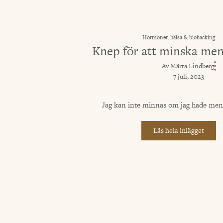
Hormoner, hälsa & biohacking
Knep för att minska me
Av
Märta Lindberg
7 juli, 2023
Jag kan inte minnas om jag hade mens
Läs hela inlägget