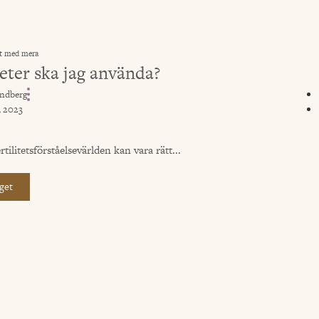
t med mera
ter ska jag använda?
ndberg
, 2023
ilitetsförståelsevärlden kan vara rätt...
get