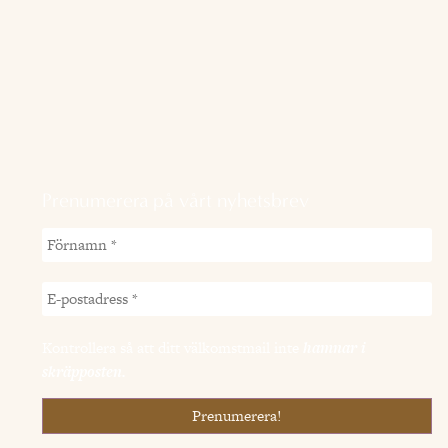
Prenumerera på vårt nyhetsbrev
Kontrollera så att ditt välkomstmail inte
hamnar i
skräpposten.