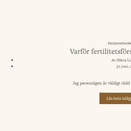
Fertilitetsförståe
Varför fertilitetsfö
Av
Märta Li
30 juni,
Jag personligen är väldigt rädd fö
Läs hela inläg