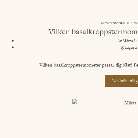
Fertilitetsförståelse
,
Live
Vilken basalkroppstermome
Av
Märta Li
15 augusti
Vilken basalkroppstermometer passar dig bäst? Fert
Läs hela inläg